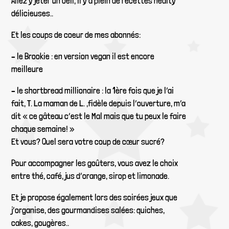
Allez y jeter un oeil, il y a plein de recettes healty
délicieuses..
Et les coups de coeur de mes abonnés:
– le Brookie : en version vegan il est encore
meilleure
– le shortbread millionaire : la 1ère fois que je l’ai
fait, T. La maman de L. ,fidèle depuis l’ouverture, m’a
dit « ce gâteau c’est le Mal mais que tu peux le faire
chaque semaine! »
Et vous? Quel sera votre coup de cœur sucré?
Pour accompagner les goûters, vous avez le choix
entre thé, café, jus d’orange, sirop et limonade.
Et je propose également lors des soirées jeux que
j’organise, des gourmandises salées: quiches,
cakes, gougères..